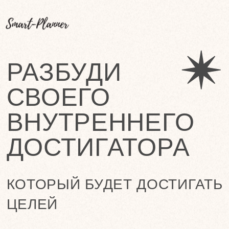
РАЗБУДИ
СВОЕГО
ВНУТРЕННЕГО
ДОСТИГАТОРА
КОТОРЫЙ БУДЕТ ДОСТИГАТЬ
ЦЕЛЕЙ
Ощущать свое развитие, компетентность
и значимость — наша базовая
потребность. Когда она не закрывается
— мы ощущаем грусть, тоску и
безысходность.